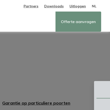
Partners
Downloads
Uitloggen
NL
Offerte aanvragen
g
eding
 gevelbekleding
Garantie op particuliere poorten