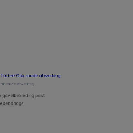
ak ronde afwerking
e gevelbekleding
past
 hedendaags.