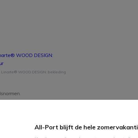
 Linarte® WOOD DESIGN: bekleding
dsnormen.
All-Port blijft de hele zomervakan