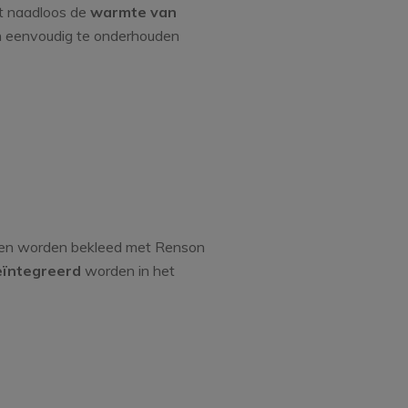
t naadloos de
warmte van
n eenvoudig te onderhouden
nnen worden bekleed met Renson
eïntegreerd
worden
in het