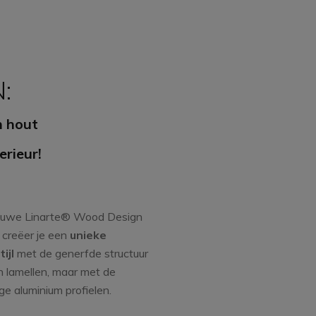
N:
n hout
erieur!
euwe Linarte® Wood Design
 creëer je een
unieke
ijl
met de generfde structuur
 lamellen, maar met de
 aluminium profielen.