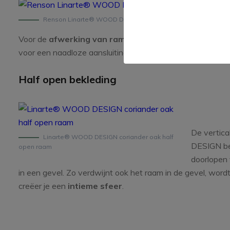
Renson Linarte® WOOD DESIGN toffee oak
Voor de
afwerking van ramen
biedt het Renson Linar
voor een naadloze aansluiting.
Half open bekleding
De vertica
Linarte® WOOD DESIGN coriander oak half
DESIGN
be
open raam
doorlopen
in een gevel. Zo
verdwijnt ook het raam in de gevel, word
creëer je een
intieme sfeer
.