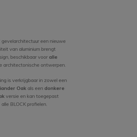
gt gevelarchitectuur een nieuwe
teit van aluminium brengt
ign, beschikbaar voor
alle
eke architectonische ontwerpen.
ng is verkrijgbaar in zowel een
riander Oak
als een
donkere
ak
versie en kan toegepast
alle BLOCK profielen.