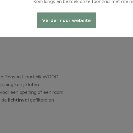
Kom langs en bezoek onze toonzaal met alle m
Verder naar website
te® WOOD DESIGN ook opties
le
Renson Linarte® WOOD
lijning kan je laten
voor een opening of een raam
t de
lichtinval
gefilterd en