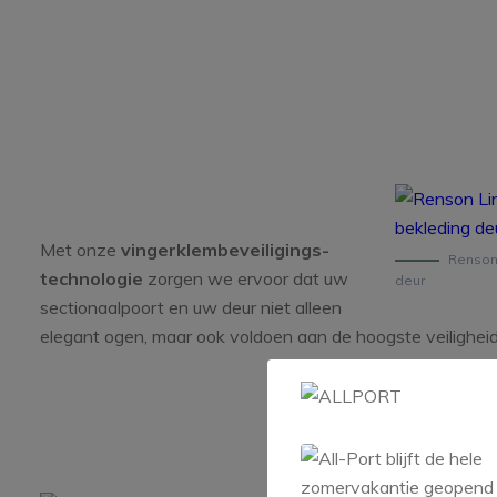
Met onze
vingerklembeveiligings-
Renson
technologie
zorgen we ervoor dat uw
deur
sectionaalpoort en uw deur niet alleen
elegant ogen, maar ook voldoen aan de hoogste veilighei